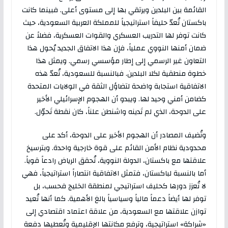
القائمة بين البلدين ويرتقي بها إلى مستوى أعلى. فبينما كانت
باكستان تُعدّ حليفاً استراتيجياً للمملكة العربية السعودية، حيث
كانت توفر لها التدريب العسكري والقوات العسكرية، فضلاً عن
ضمان أمنها النووي عملياً، فإن هذا الاتفاق الجديد يُحول هذا
التعاون غير الرسمي إلى إطار مؤسسي رسمي. ويمثل هذا
خطوة منطقية لكلا البلدين. فبالنسبة للسعودية، تُعدّ هذه
الاتفاقية استجابة واضحة لتضاؤل ​​الثقة في الولايات المتحدة
كضامن أمني وحيد لها. ويبدو أن الهجوم الإسرائيلي الأخير
على الدوحة، الذي لم تَدينه واشنطن علناً، كان نقطة تَحوّل.
وتُضيف المصادر أن الهجوم الأخير على الدوحة، أكد على
محدودية نظام الأمن القائم على قوة خارجية واحدة. وبترسيخ
علاقتها مع باكستان، الدولة النووية، تُحقق الرياض رادعاً قوياً.
أما بالنسبة لباكستان، فتمثل الاتفاقية انتصاراً استراتيجياً، فهي
لا تُعزز دورها كحليف استراتيجي لمنطقة الخليج فحسب، بل
توفر لها أيضاً دعماً مالياً وسياسياً بالغ الأهمية. كما أنها تُعيد
توازن علاقتها مع السعودية، من علاقة اعتماد اقتصادي إلى
«شراكة» استراتيجية، وترفع مكانتها الإقليمية وتُعطيها دفعة