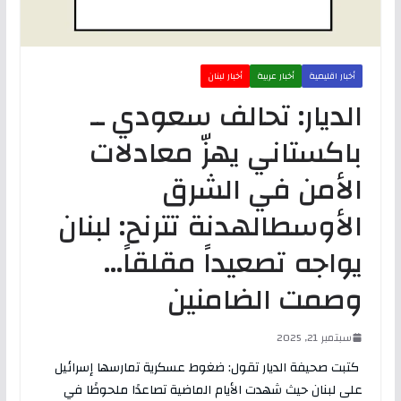
أخبار اقليمية
أخبار عربية
أخبار لبنان
الديار: تحالف سعودي ــ
باكستاني يهزّ معادلات
الأمن في الشرق
الأوسطالهدنة تترنح: لبنان
يواجه تصعيداً مقلقاً…
وصمت الضامنين
سبتمبر 21, 2025
كتبت صحيفة الديار تقول: ضغوط عسكرية تمارسها إسرائيل
على لبنان حيث شهدت الأيام الماضية تصاعدًا ملحوظًا في