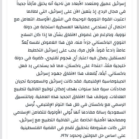
إسرائيل عميق ومتعدد الأبعاد من ناحية أنه يخلق مأزقاً جديداً
في مجال الردع. إذ يتعين الآن على إسرائيل، التي لطالما
اعتبرت القوة النووية الوحيدة في الشرق الأوسط، التعامل مع
احتمال أن تستدعي عملياتها العسكرية استجابة من دولة
نووية. وبالرغم من غموض الاتفاق بشأن ما إذا كان السلاح
النووي الباكستاني جزءاً منه، فإن هذا الغموض نفسه يُعدّ
عاملاً رادعاً قوياً. لأول مرة، يجب على إسرائيل التخطيط
لمستقبل يمكن فيه اعتبار أي هجوم تقليدي، كضربة في دولة
خليجية مثلاً، اعتداءً على باكستان، مما قد يستدعي رد فعل
باكستاني. أيضًا، يُضعف هذا الاتفاق جهود إسرائيل
الديبلوماسية الإقليمية. فقد كانت إسرائيل والسعودية تجريان
محادثات سرية منذ سنوات بهدف إمكان توقيع اتفاقية لتطبيع
العلاقات. ويوقف هذا الاتفاق الجديد هذه العملية. وبالتنسيق
الرسمي مع باكستان في ظل هذا التوتر الإقليمي، تُرسل
السعودية رسالة مفادها أنها تُولي الأولوية للتضامن الإسلامي
ومصالحها الأمنية الخاصة على اتفاقية التطبيع مع إسرائيل،
التي كانت مشروطة بتحقيق تقدم في القضية الفلسطينية
على اساس حل الدولتين وحدود ١٩٦٧.