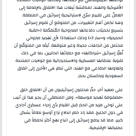
الأميركية والهند، لمناقشة تَبِعات هذا الاتفاق بالإضافة إلى
العملّ على تقييم سرّي لاستراتيجية إسرائيل في المنطقة.
وهنا تكمن أهم التغييرات. من المتوقع أن تقوم إسرائيل
بتسريع تحديثات دفاعاتها الصاروخية المُتقدّمة («القبة
الحديدية» و»سار 3») وذلك استعدادًا لأي تهديد صاروخي
محتمل من اتجاهات جديدة وغير متوقعة. أيضًا من المتوقّع أن
تُعزّز إسرائيل «شراكاتها» مع حلفائها الحاليين، بما في ذلك
تقوية علاقاتها العسكرية والاستخباراتية مع الولايات المتحدة
وتعاونها الدفاعي مع الهند، التي تنظر هي الأخرى إلى اتفاق
السعودية وباكستان بحذر.
على صعيد أخر، حذّر محللون إسرائيليون من أن الاتفاق خلق
«مصفوفة تهديد موسعة». ومن المنطقي أن يجبر هذا تل أبيب
على توخي مزيد من الحذر قبل القيام بأي إجراء عسكري أحادي
في دول الخليج. فقد زاد خطر اندلاع نزاع أوسع نطاقاً بشكل
كبير، مما قد يدفع إسرائيل إلى اتباع نهج أكثر تحفظاً في
عملياتها الإقليمية.