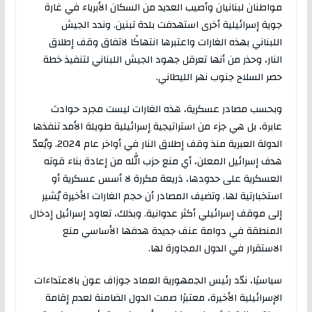
مواطنان لبنانيان وأصيب العديد من السكان الأبرياء في غارة
جوية إسرائيلية أخرى استهدفت بلدة تبنين. وندد الجيش
اللبناني بهذه الغارات واعتبرها انتهاكًا لاتفاق وقف إطلاق
النار، وحذر من أنها تعرقل جهود الجيش اللبناني لتنفيذ خطة
حصر السلاح جنوب نهر الليطاني.
وبحسب مصادر عسكرية، هذه الغارات ليست مجرد حوادث
عابرة، بل هي جزء من استراتيجية إسرائيلية طويلة الأمد تنفذها
الدولة العبرية منذ وقف إطلاق النار في أواخر عام 2024. ويُعدّ
هدف إسرائيل المعلن، أي منع حزب الله من إعادة بناء قوته
العسكرية على حدودها، ذريعة مكررة لا أسس عسكرية أو
استخبارتية لها. وتضيف المصادر أن حجم الغارات الأخيرة يُشير
إلى موقف إسرائيلي أكثر عدوانية. وبذلك، تعاود إسرائيل إدخال
المنطقة في دوامة عنف جديدة هدفها الأساسي منع
الاستقرار في الدول المجاورة لها.
سياسيًا، ندّد رئيس الجمهورية العماد جوزاف عون بالاعتداءات
الإسرائيلية الأخيرة، معتبرًا صمت الدول الضامنة لعدم إقامة