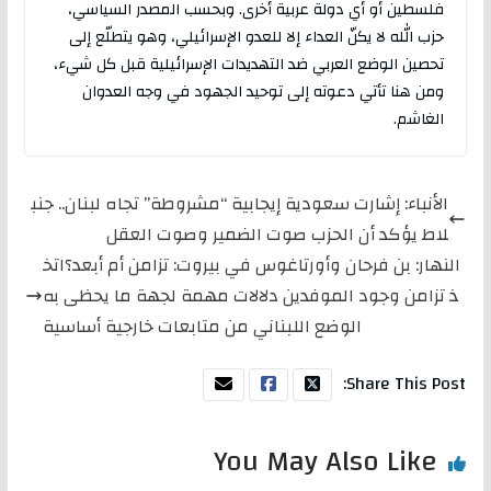
فلسطين أو أي دولة عربية أخرى. وبحسب المصدر السياسي،
حزب الله لا يكنّ العداء إلا للعدو الإسرائيلي، وهو يتطلّع إلى
تحصين الوضع العربي ضد التهديدات الإسرائيلية قبل كل شيء،
ومن هنا تأتي دعوته إلى توحيد الجهود في وجه العدوان
الغاشم.
الأنباء: إشارت سعودية إيجابية “مشروطة” تجاه لبنان.. جنب
لاط يؤكد أن الحزب صوت الضمير وصوت العقل
النهار: بن فرحان وأورتاغوس في بيروت: تزامن أم أبعد؟اتخ
ذ تزامن وجود الموفدين دلالات مهمة لجهة ما يحظى به
الوضع اللبناني من متابعات خارجية أساسية
Share This Post:
You May Also Like