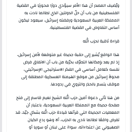
ويُضيف المصدر أن هذا الأمر سيؤدي دورًا محوريًا في القضية
الفلسطينية من باب أن حلّ الدولتين الذي لطالما نادت به
المملكة العربية السعودية ورفضته إسرائيل، سيعود ليكون
أساس التفاوض في القضية الفلسطينية.
قراءة ثاقبة لحزب الله
هذا الواقع يُشير إلى حقبة جديدة غير متوقعة لأمن إسرائيل،
إذ لم يعد بإمكانها التصرّف بحرّية من باب أن الاتفاق فرض
نفسه كعامل أساسي في الفكر الاستراتيجي الإسرائيلي،
محولاً إسرائيل من موقع الهيمنة العسكرية المطلقة إلى
موقف يتسم بالحذر والتروي في ردودها.
من هنا تأتي دعوة أمين حزب الله الشيخ نعيم قاسم إلى فتح
صفحة جديدة مع المملكة العربية السعودية، باعتبار أن
المعطيات الجديدة التي قرأتها قيادة حزب الله بشكلٍ جيّد، قد
تفرض واقعًا لطالما نادى به الحزب، ألا وهو ردع الكيان
الصهيوني عن اعتداءاته، سواءً على لبنان أو سوريا أو