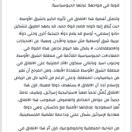
قوية في مواجهة عزلتها الجيوسياسية.
وتتمثل أهمية هذا الاتفاق في تأثيره الكبير بالشرق الأوسط
حيث يُنظر إليه كونه مصدر قوة جديد، قد يمهد الطريق لتشكيل
«ناتو إسلامي» أوسع قد يضم دولًا خليجية أخرى وحتى دولًا
عربية شرق أوسطية مثل سوريا والأردن. وبعيدًا عن الانحيازات
والاصطفافات، لا يمكن بعد اليوم تجاهل هذه القوة في
المعادلات الجيوسياسية القائمة في منطقة الشرق الأوسط
وجنوب آسيا. وبالتالي ستكون الآثار المترتبة على الاتفاق في
منطقة الشرق الأوسط متعددة الأبعاد، ومن المرجح أن تغير
من ديناميكيات المنطقة. وعلى الرغم من تأكيد كل من الرياض
وإسلام آباد أن الاتفاق لا يستهدف دولة معينة، فإن هذا
الاتفاق يُمثّل تحدياً صعباً لاستراتيجية إسرائيل، ويضيف عاملاً
جديداً من عوامل المخاطر والغموض. فبموجب هذا الاتفاق،
تُعزز السعودية علاقاتها الأمنية مع باكستان، وهي دولة
معادية لإسرائيل بشكل علني وداعمة للقضية الفلسطينية.
من الناحية المنطقية والموضوعية، فإن أثر هذا الاتفاق في