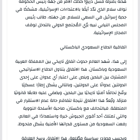
هدنة بمنزلة فشل ذريع! كذلك الأمر من جهة رئيس الحكومة
نواف سلام الذي ندّد أيضًا بالاعتداءات الإسرائيلية، مشككًا في
جدية إسرائيل في السعي للسلام. من جهته، طالب رئيس
المجلس النيابي نبيه برّي المُجتمع الدولي بالتدخل لوقف
المجازر الإسرائيلية.
اتفاقية الدفاع السعودي الباكستاني
إلى هذا، شهد العالم حدوث اتفاق تاريخي بين المملكة العربية
السعودية وباكستان. هذا الاتفاق يتناول الدفاع الاستراتيجي
المشترك بين البلدين وينص على اعتبار أي عدوان على إحدى
الدولتين عدوانًا على الدولتين، وبالتالي يشكل إطارًا عسكريًا
يرسّخ تحالفًا أمنيًا تاريخيًا بين البلدين، ويضفي عليه طابعًا قانونيًا
ملزمًا. ويُعدّ هذا الاتفاق نتيجة لتفاقم حالة عدم الاستقرار في
المنطقة. فبالتحالف مع باكستان، صاحبة الأسلحة النووية
والتي تمتلك أحد أقوى الجيوش خبرة واستعدادًا في العالم،
رفعت السعودية من مستوى قدراتها الأمنية بشكل ملحوظ.
وبحسب مصادر سياسية مطّلعة، هذا الاتفاق يرسخ العلاقة