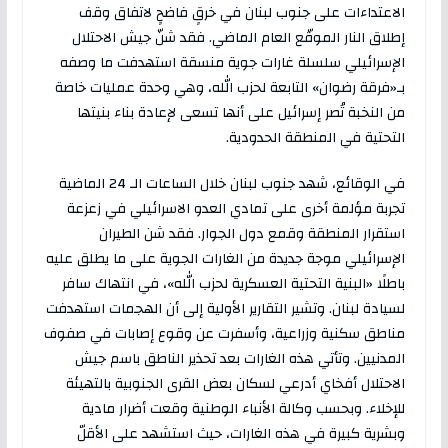
الاعتداءات على جنوب لبنان في خرقٍ فاضحٍ لاتفاق وقف
إطلاق النار الموقّع العام الماضي. فقد شنّ جيش الاحتلال
الإسرائيلي سلسلة غارات جوية منسقة استهدفت ما وصفه
بـ«فرقة رضوان» التابعة لحزب الله، وهي وحدة عمليات خاصة
من النخبة تُصر إسرائيل على أنها تسعى لإعادة بناء بنيتها
التحتية في المنطقة الحدودية.
في الوقائع، شهد جنوب لبنان خلال الساعات الـ 24 الماضية
تجربة مؤلمة أخرى على تمادي العدو الاسرائيلي في زعزعة
استقرار المنطقة وقمع دول الجوار. فقد شن الطيران
الإسرائيلي موجة جديدة من الغارات الجوية على ما يطلق عليه
باطلًا «البنية التحتية العسكرية لحزب الله»، في انتهاك سافر
لسيادة لبنان. وتشير التقارير الأولية إلى أن الهجمات استهدفت
مناطق سكنية وزراعية، وأسفرت عن وقوع إصابات في صفوف
المدنيين. وتأتي هذه الغارات بعد تحذير الناطق باسم جيش
الاحتلال أفخاي أدرعي لسكان بعض القرى الجنوبية بالتهيئة
للإخلاء. وبحسب وكالة الأنباء الوطنية وقعت أضرار مادية
وبشرية كبيرة في هذه الغارات، حيث استشهد على الأقلّ